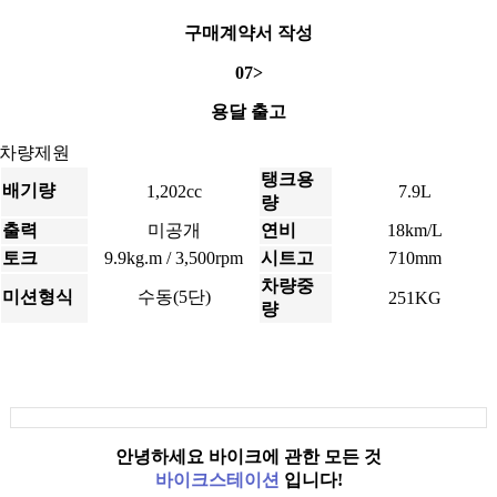
구매계약서 작성
07>
용달 출고
차량제원
탱크용
배기량
1,202cc
7.9L
량
출력
미공개
연비
18km/L
토크
9.9kg.m / 3,500rpm
시트고
710mm
차량중
미션형식
수동(5단)
251KG
량
안녕하세요 바이크에 관한 모든 것
바이크스테이션
입니다!